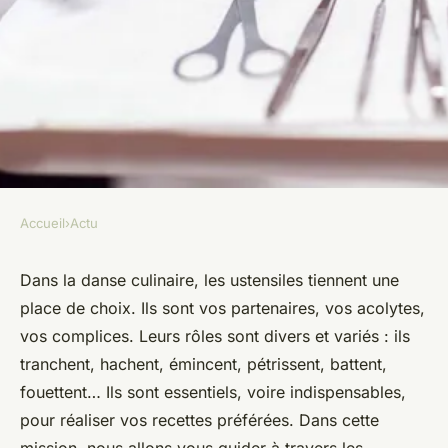
Accueil
›
Actu
ACTU
Les ustensiles de cuisine
Dans la danse culinaire, les ustensiles tiennent une
place de choix. Ils sont vos partenaires, vos acolytes,
indispensables pour tous les
vos complices. Leurs rôles sont divers et variés : ils
amateurs
tranchent, hachent, émincent, pétrissent, battent,
fouettent… Ils sont essentiels, voire indispensables,
Elise
•
20 novembre 2023
•
6 min de lecture
pour réaliser vos recettes préférées. Dans cette