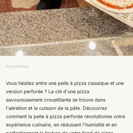
Accueil
›
Actu
ACTU
Pelle à pizza perforée :
Vous hésitez entre une pelle à pizza classique et une
version perforée ? La clé d'une pizza
pourquoi choisir cet
savoureusement croustillante se trouve dans
accessoire ?
l'aération et la cuisson de la pâte. Découvrez
comment la pelle à pizza perforée révolutionne votre
Elise
•
5 avril 2024
•
3 min de lecture
expérience culinaire, en réduisant l'humidité et en