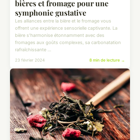
bières et fromage pour une
symphonie gustative
Les alliances entre la bière et le fromage vous
offrent une expérience sensorielle captivante. La
bière s'harmonise étonnamment avec des
fromages aux goûts complexes, sa carbonatation
rafraîchissante ...
23 février 2024
8 min de lecture →