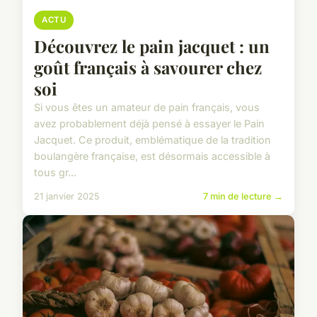
ACTU
Découvrez le pain jacquet : un
goût français à savourer chez
soi
Si vous êtes un amateur de pain français, vous
avez probablement déjà pensé à essayer le Pain
Jacquet. Ce produit, emblématique de la tradition
boulangère française, est désormais accessible à
tous gr...
21 janvier 2025
7 min de lecture →