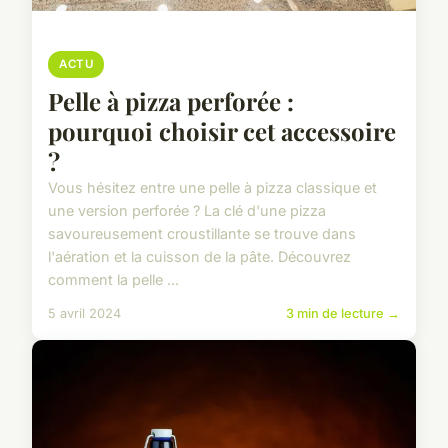
ACTU
Pelle à pizza perforée :
pourquoi choisir cet accessoire
?
Vous hésitez entre une pelle à pizza classique et
une version perforée ? La clé d'une pizza
savoureusement croustillante se trouve dans
l'aération et la cuisson de la pâte. Découvrez
comment la pelle ...
5 avril 2024
3 min de lecture →