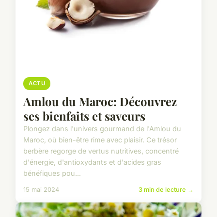
ACTU
Amlou du Maroc: Découvrez
ses bienfaits et saveurs
Plongez dans l'univers gourmand de l'Amlou du
Maroc, où bien-être rime avec plaisir. Ce trésor
berbère regorge de vertus nutritives, concentré
d'énergie, d'antioxydants et d'acides gras
bénéfiques pou...
15 mai 2024
3 min de lecture →