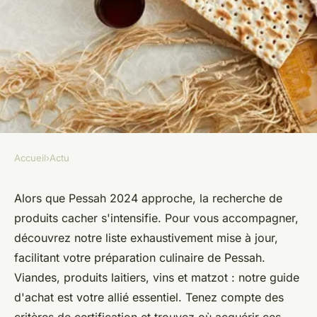
Accueil
›
Actu
ACTU
Liste des produits casher pour
Alors que Pessah 2024 approche, la recherche de
produits cacher s'intensifie. Pour vous accompagner,
pessah 2024 disponible
découvrez notre liste exhaustivement mise à jour,
facilitant votre préparation culinaire de Pessah.
Elise
•
11 avril 2024
•
2 min de lecture
Viandes, produits laitiers, vins et matzot : notre guide
d'achat est votre allié essentiel. Tenez compte des