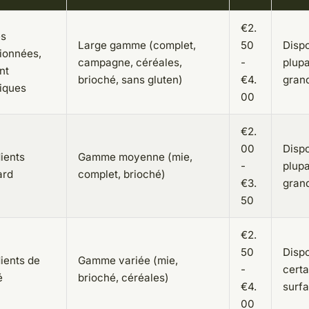
€2.
es
Large gamme (complet,
50
Dispo
ionnées,
campagne, céréales,
-
plupa
nt
brioché, sans gluten)
€4.
gran
giques
00
€2.
00
Dispo
ients
Gamme moyenne (mie,
-
plupa
ard
complet, brioché)
€3.
gran
50
€2.
50
Disp
ients de
Gamme variée (mie,
-
cert
é
brioché, céréales)
€4.
surf
00