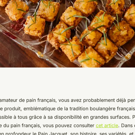
cquet : un goût
 amateur de pain français, vous avez probablement déjà pen
Ce produit, emblématique de la tradition boulangère français
chez soi
ible à tous grâce à sa disponibilité en grandes surfaces. 
ire du pain français, vous pouvez consulter
cet article
. Dans 
 en profondeur le
Pain Jacquet
, son histoire, ses variétés, 