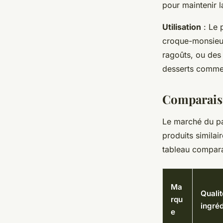
pour maintenir l
Utilisation
: Le 
croque-monsieu
ragoûts, ou des 
desserts comme 
Comparaiso
Le marché du pa
produits similai
tableau compara
Ma
Qualit
rqu
ingréd
e