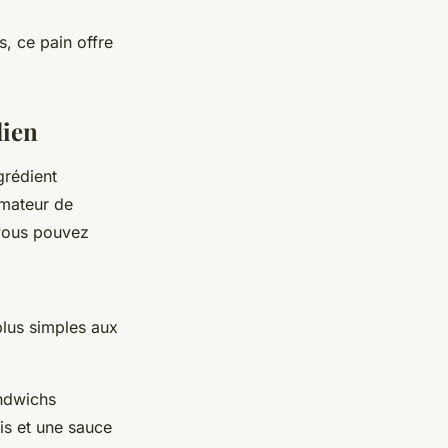
, ce pain offre
dien
grédient
amateur de
 vous pouvez
plus simples aux
andwichs
is et une sauce