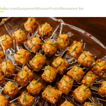
tu
Bon plan
Equipement
Minceur
Produit
Restaurant Bar