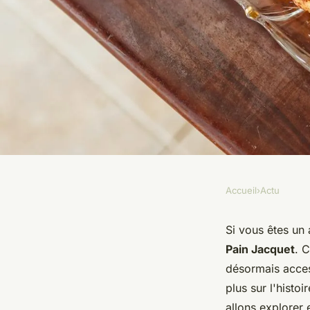
Accueil
›
Actu
ACTU
Découvrez le pain ja
Si vous êtes un
Pain Jacquet
. 
français à savourer 
désormais access
plus sur l'histo
allons explorer