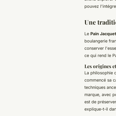
Elise
•
21 janvier 2025
•
7 min de lecture
pouvez l'intégr
Une traditi
Le
Pain Jacque
boulangerie fra
conserver l'esse
ce qui rend le P
Les origines e
La philosophie d
commencé sa car
techniques ances
marque, avec pou
est de préserver
explique-t-il da