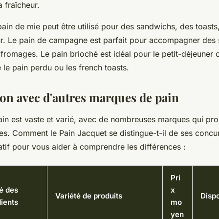
a fraîcheur.
pain de mie peut être utilisé pour des sandwichs, des toas
r. Le pain de campagne est parfait pour accompagner des 
fromages. Le pain brioché est idéal pour le petit-déjeuner
le pain perdu ou les french toasts.
n avec d'autres marques de pain
in est vaste et varié, avec de nombreuses marques qui pr
res. Comment le Pain Jacquet se distingue-t-il de ses concu
tif pour vous aider à comprendre les différences :
Pri
é des
x
Variété de produits
Dispo
ients
mo
yen