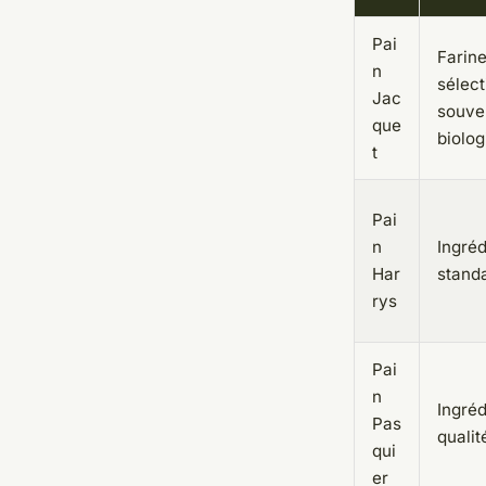
Pai
Farin
n
sélect
Jac
souve
que
biolo
t
Pai
n
Ingréd
Har
stand
rys
Pai
n
Ingréd
Pas
qualit
qui
er