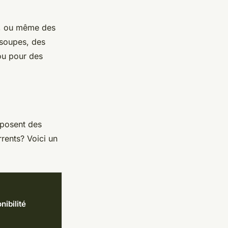
ts, ou même des
soupes, des
 ou pour des
oposent des
rrents? Voici un
nibilité