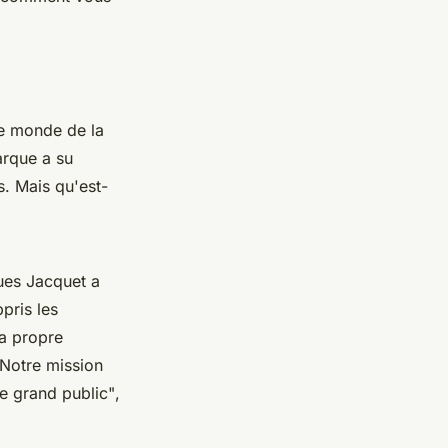
e monde de la
arque a su
s. Mais qu'est-
ques Jacquet a
pris les
sa propre
Notre mission
le grand public"
,